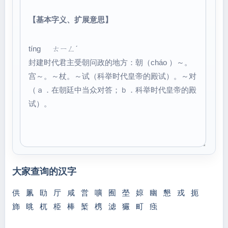
【基本字义、扩展意思】
tíng ㄊㄧㄥˊ
封建时代君主受朝问政的地方：朝（cháo ）～。
宫～。～杖。～试（科举时代皇帝的殿试）。～对
（ａ．在朝廷中当众对答；ｂ．科举时代皇帝的殿
试）。
大家查询的汉字
供
凲
劻
厅
咸
営
嚝
囿
塋
婛
幽
懇
戎
扼
斾
晀
杌
栕
棒
椠
槜
滤
玁
町
痋