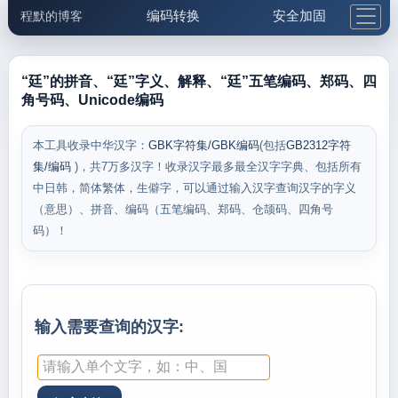
编码转换
安全加固
程默的博客
格式化与前端
网络工具
IP与域名
邮件工具
生活便民
更多工具
“廷”的拼音、“廷”字义、解释、“廷”五笔编码、郑码、四
角号码、Unicode编码
5.1支付宝大红包
本工具收录中华汉字：
GBK字符集/GBK编码
(包括
GB2312字符
集/编码
)，共7万多汉字！收录汉字最多最全汉字字典、包括所有
中日韩，简体繁体，生僻字，可以通过输入汉字查询汉字的字义
（意思）、拼音、编码（五笔编码、郑码、仓颉码、四角号
码）！
输入需要查询的汉字: