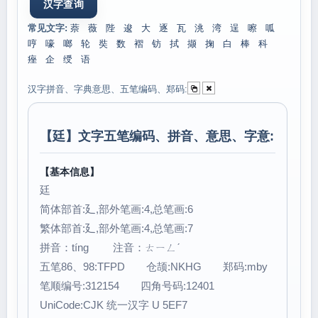
常见文字:
萘
薇
陛
逡
大
逐
瓦
洮
湾
逞
嚓
呱
哼
嚎
啷
轮
奘
数
褶
钫
拭
撷
掬
白
棒
科
痤
企
绶
语
汉字拼音、字典意思、五笔编码、郑码:
【
廷
】文字五笔编码、拼音、意思、字意:
【基本信息】
廷
简体部首:廴,部外笔画:4,总笔画:6
繁体部首:廴,部外笔画:4,总笔画:7
拼音：tíng 注音：ㄊㄧㄥˊ
五笔86、98:TFPD 仓颉:NKHG 郑码:mby
笔顺编号:312154 四角号码:12401
UniCode:CJK 统一汉字 U 5EF7