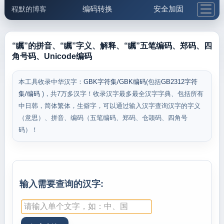
编码转换
安全加固
程默的博客
格式化与前端
网络工具
IP与域名
邮件工具
生活便民
更多工具
“瞩”的拼音、“瞩”字义、解释、“瞩”五笔编码、郑码、四
角号码、Unicode编码
5.1支付宝大红包
本工具收录中华汉字：
GBK字符集/GBK编码
(包括
GB2312字符
集/编码
)，共7万多汉字！收录汉字最多最全汉字字典、包括所有
中日韩，简体繁体，生僻字，可以通过输入汉字查询汉字的字义
（意思）、拼音、编码（五笔编码、郑码、仓颉码、四角号
码）！
输入需要查询的汉字: