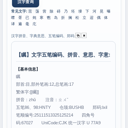
常见文字:
茁
荡
营
除
碍
乃
坯
墁
下
河
晃
曝
噤
胥
已
炖
寒
鬯
岛
折
搁
松
立
迢
偶
体
译
遍
毫
庀
汉字拼音、字典意思、五笔编码、郑码:
【
瞩
】文字五笔编码、拼音、意思、字意:
【基本信息】
瞩
部首:目,部外笔画:12,总笔画:17
繁体字:[[矚]]
拼音：zhǔ 注音：ㄓㄨˇ
五笔86、98:HNTY 仓颉:BUSHB 郑码:lxil
笔顺编号:25111513325125214 四角号
码:67027 UniCode:CJK 统一汉字 U 77A9