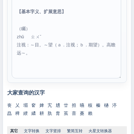
【基本字义、扩展意思】
（矚）
zhǔ ㄓㄨˇ
注视：～目。～望（ａ．注视；ｂ．期望）。高瞻
远～。
大家查询的汉字
丧
乂
堳
奁
婢
宄
尵
廿
拰
曣
核
榛
檛
渟
皛
稗
綆
繷
耕
肍
胄
茧
萻
蘽
賴
其它
文字转换
文字竖排
繁简互转
火星文转换器