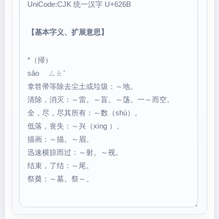
UniCode:CJK 统一汉字 U+626B
【基本字义、扩展意思】
*（掃）
sǎo ㄙㄠˇ
拿笤帚等除去尘土或垃圾：～地。
清除，消灭：～雷。～盲。～荡。一～而空。
全，尽，尽其所有：～数（shù）。
低落，丧失：～兴（xìng ）。
描画：～描。～眉。
迅速横掠而过：～射。～视。
结束，了结：～尾。
祭奠：～墓。祭～。