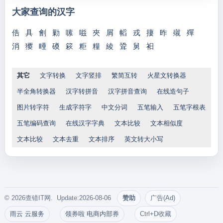
大家查询的汉字
俈
具
劊
勦
嗉
嗞
夾
屑
幍
戎
捿
昨
殧
殫
消
獿
畽
磸
篍
粔
糧
綾
聓
舅
衵
其它
文字转换
文字竖排
繁简互转
火星文转换器
半全角转换器
汉字转拼音
汉字拼音查询
在线造句子
图片转字符
生成字符字
中文分词
五笔输入
五笔字根表
五笔编码查询
在线汉字字典
文本比较
文本相似度
文本比较
文本去重
文本排序
英文转大小写
© 2026查错IT网. Update:2026-08-06
赞助
广告(Ad)
雨云 云服务
领券啦 电商内部券
Ctrl+D收藏