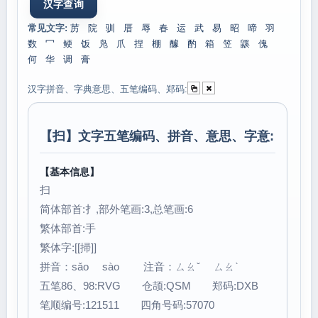
常见文字:
苈
院
驯
厝
辱
春
运
武
易
昭
啼
羽
数
冖
鲠
饭
凫
爪
捏
棚
醵
酌
箱
笠
鼷
傀
何
华
调
膏
汉字拼音、字典意思、五笔编码、郑码:
【
扫
】文字五笔编码、拼音、意思、字意:
【基本信息】
扫
简体部首:扌,部外笔画:3,总笔画:6
繁体部首:手
繁体字:[[掃]]
拼音：sǎo sào 注音：ㄙㄠˇ ㄙㄠˋ
五笔86、98:RVG 仓颉:QSM 郑码:DXB
笔顺编号:121511 四角号码:57070