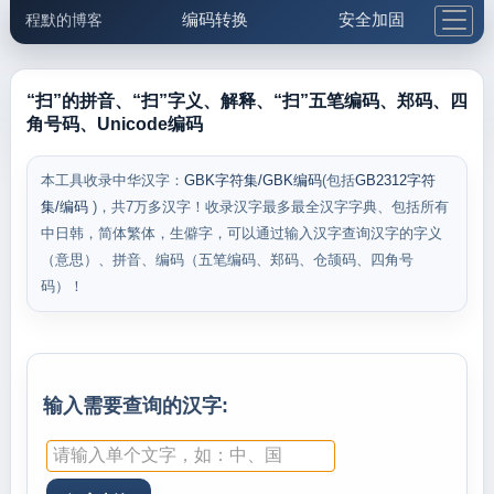
编码转换
安全加固
程默的博客
格式化与前端
网络工具
IP与域名
邮件工具
生活便民
更多工具
“扫”的拼音、“扫”字义、解释、“扫”五笔编码、郑码、四
角号码、Unicode编码
5.1支付宝大红包
本工具收录中华汉字：
GBK字符集/GBK编码
(包括
GB2312字符
集/编码
)，共7万多汉字！收录汉字最多最全汉字字典、包括所有
中日韩，简体繁体，生僻字，可以通过输入汉字查询汉字的字义
（意思）、拼音、编码（五笔编码、郑码、仓颉码、四角号
码）！
输入需要查询的汉字: