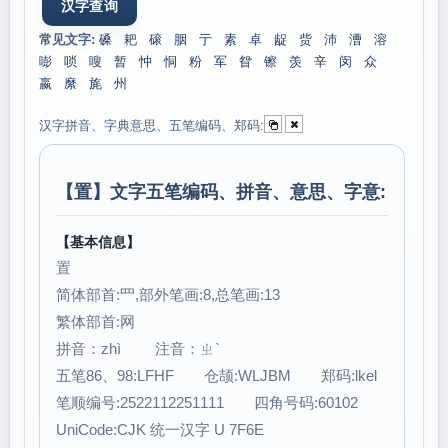
常见文字:
磉
耙
磙
胭
亍
素
卓
龊
赀
沛
漕
溶
嘭
唢
嗖
暂
忡
恫
粉
军
眢
镲
羡
辛
闵
众
嬴
縻
旄
州
汉字拼音、字典意思、五笔编码、郑码:
【
置
】文字五笔编码、拼音、意思、字意:
【基本信息】
置
简体部首:罒,部外笔画:8,总笔画:13
繁体部首:网
拼音：zhì 注音：ㄓˋ
五笔86、98:LFHF 仓颉:WLJBM 郑码:lkel
笔顺编号:2522112251111 四角号码:60102
UniCode:CJK 统一汉字 U 7F6E