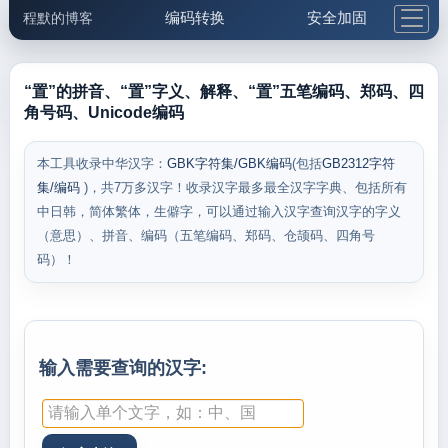
编码转换
安全加固
程默的博客
格式化与前端
网络工具
IP与域名
邮件工具
生活便民
更多工具
“置”的拼音、“置”字义、解释、“置”五笔编码、郑码、四
角号码、Unicode编码
5.1支付宝大红包
本工具收录中华汉字：
GBK字符集/GBK编码
(包括
GB2312字符
集/编码
)，共7万多汉字！收录汉字最多最全汉字字典、包括所有
中日韩，简体繁体，生僻字，可以通过输入汉字查询汉字的字义
（意思）、拼音、编码（五笔编码、郑码、仓颉码、四角号
码）！
输入需要查询的汉字: