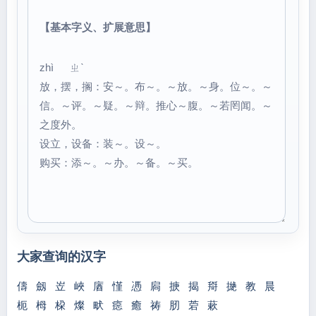
【基本字义、扩展意思】
zhì ㄓˋ
放，摆，搁：安～。布～。～放。～身。位～。～
信。～评。～疑。～辩。推心～腹。～若罔闻。～
之度外。
设立，设备：装～。设～。
购买：添～。～办。～备。～买。
大家查询的汉字
儔
劔
岦
峽
庮
慬
慿
扄
掶
揭
搿
撧
教
晨
枙
栂
桗
燦
畎
癋
癒
祷
肕
菪
蔌