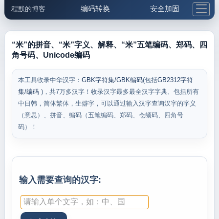
编码转换
安全加固
程默的博客
格式化与前端
网络工具
IP与域名
邮件工具
生活便民
更多工具
“米”的拼音、“米”字义、解释、“米”五笔编码、郑码、四
角号码、Unicode编码
5.1支付宝大红包
本工具收录中华汉字：
GBK字符集/GBK编码
(包括
GB2312字符
集/编码
)，共7万多汉字！收录汉字最多最全汉字字典、包括所有
中日韩，简体繁体，生僻字，可以通过输入汉字查询汉字的字义
（意思）、拼音、编码（五笔编码、郑码、仓颉码、四角号
码）！
输入需要查询的汉字: