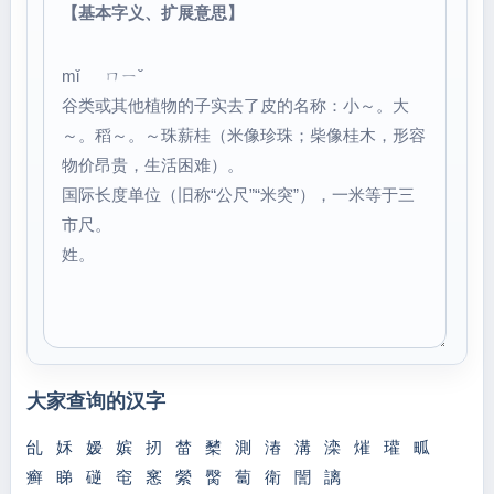
【基本字义、扩展意思】
mǐ ㄇㄧˇ
谷类或其他植物的子实去了皮的名称：小～。大
～。稻～。～珠薪桂（米像珍珠；柴像桂木，形容
物价昂贵，生活困难）。
国际长度单位（旧称“公尺”“米突”），一米等于三
市尺。
姓。
大家查询的汉字
乨
姀
嫒
嫔
扨
榃
櫫
測
湷
溝
滦
熣
瓘
畖
癣
睇
磀
窀
窸
縈
臋
蔔
衛
誾
謧