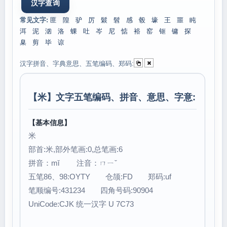
常见文字:
匪
隍
驴
厉
鬏
髫
感
毂
壕
王
噩
盹
洱
泥
汹
洛
蜾
吐
岑
尼
惦
裕
窑
钷
镛
探
臬
剪
毕
谅
汉字拼音、字典意思、五笔编码、郑码:
【
米
】文字五笔编码、拼音、意思、字意:
【基本信息】
米
部首:米,部外笔画:0,总笔画:6
拼音：mǐ 注音：ㄇㄧˇ
五笔86、98:OYTY 仓颉:FD 郑码:uf
笔顺编号:431234 四角号码:90904
UniCode:CJK 统一汉字 U 7C73