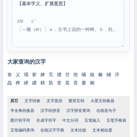
【基本字义、扩展意思】
zhī ㄓˉ
〔～栭（ér）〕ａ．古书上说的一种树。ｂ．柱。
大家查询的汉字
丧
乂
堳
奁
婢
宄
尵
廿
拰
曣
核
榛
檛
渟
皛
稗
綆
繷
耕
肍
胄
茧
萻
蘽
賴
其它
文字转换
文字竖排
繁简互转
火星文转换器
半全角转换器
汉字转拼音
汉字拼音查询
在线造句子
图片转字符
生成字符字
中文分词
五笔输入
五笔字根表
五笔编码查询
在线汉字字典
文本比较
文本相似度