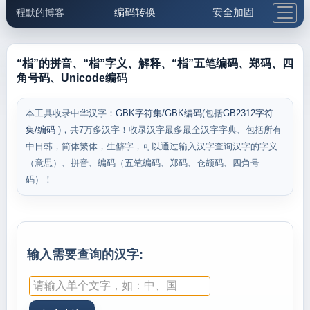
编码转换
安全加固
程默的博客
格式化与前端
网络工具
IP与域名
邮件工具
生活便民
更多工具
“栺”的拼音、“栺”字义、解释、“栺”五笔编码、郑码、四
角号码、Unicode编码
5.1支付宝大红包
本工具收录中华汉字：
GBK字符集/GBK编码
(包括
GB2312字符
集/编码
)，共7万多汉字！收录汉字最多最全汉字字典、包括所有
中日韩，简体繁体，生僻字，可以通过输入汉字查询汉字的字义
（意思）、拼音、编码（五笔编码、郑码、仓颉码、四角号
码）！
输入需要查询的汉字: