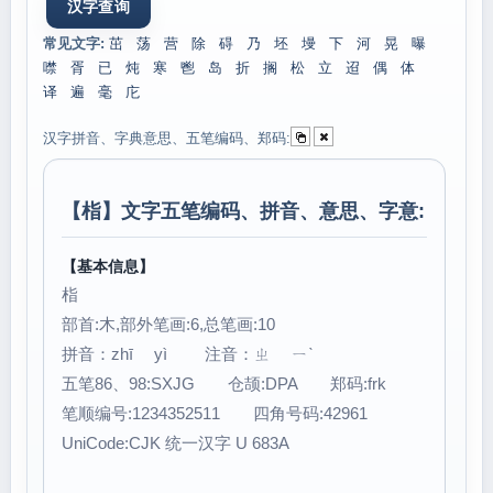
常见文字:
茁
荡
营
除
碍
乃
坯
墁
下
河
晃
曝
噤
胥
已
炖
寒
鬯
岛
折
搁
松
立
迢
偶
体
译
遍
毫
庀
汉字拼音、字典意思、五笔编码、郑码:
【
栺
】文字五笔编码、拼音、意思、字意:
【基本信息】
栺
部首:木,部外笔画:6,总笔画:10
拼音：zhī yì 注音：ㄓ ㄧˋ
五笔86、98:SXJG 仓颉:DPA 郑码:frk
笔顺编号:1234352511 四角号码:42961
UniCode:CJK 统一汉字 U 683A