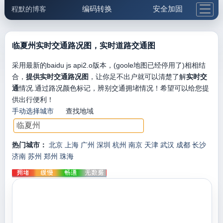
编码转换
安全加固
程默的博客
格式化与前端
网络工具
IP与域名
邮件工具
生活便民
更多工具
临夏州实时交通路况图，实时道路交通图
5.1支付宝大红包
采用最新的baidu js api2.o版本，(goole地图已经停用了)相相结
合，
提供实时交通路况图
，让你足不出户就可以清楚了解
实时交
通
情况.通过路况颜色标记，辨别交通拥堵情况！希望可以给您提
供出行便利！
手动选择城市
查找地域
热门城市：
北京
上海
广州
深圳
杭州
南京
天津
武汉
成都
长沙
济南
苏州
郑州
珠海