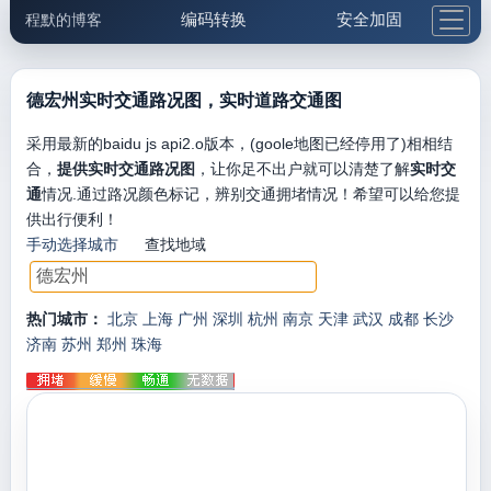
编码转换
安全加固
程默的博客
格式化与前端
网络工具
IP与域名
邮件工具
生活便民
更多工具
德宏州实时交通路况图，实时道路交通图
5.1支付宝大红包
采用最新的baidu js api2.o版本，(goole地图已经停用了)相相结
合，
提供实时交通路况图
，让你足不出户就可以清楚了解
实时交
通
情况.通过路况颜色标记，辨别交通拥堵情况！希望可以给您提
供出行便利！
手动选择城市
查找地域
热门城市：
北京
上海
广州
深圳
杭州
南京
天津
武汉
成都
长沙
济南
苏州
郑州
珠海