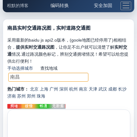
编码转换
安全加固
程默的博客
格式化与前端
网络工具
IP与域名
邮件工具
生活便民
更多工具
南昌实时交通路况图，实时道路交通图
5.1支付宝大红包
采用最新的baidu js api2.o版本，(goole地图已经停用了)相相结
合，
提供实时交通路况图
，让你足不出户就可以清楚了解
实时交
通
情况.通过路况颜色标记，辨别交通拥堵情况！希望可以给您提
供出行便利！
手动选择城市
查找地域
热门城市：
北京
上海
广州
深圳
杭州
南京
天津
武汉
成都
长沙
济南
苏州
郑州
珠海