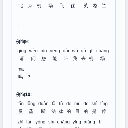
北
京
机
场
飞
往
英
格
兰
。
例句9:
qǐng
wèn
nín
néng
dài
wǒ
qù
jī
chǎng
请
问
您
能
带
我
去
机
场
ma
吗
？
例句10:
fǎn
lǒng
duàn
fǎ
lǜ
de
mù
de
shì
tíng
反
垄
断
法
律
的
目
的
是
停
zhǐ
làn
yòng
shì
chǎng
yǐng
xiǎng
lì