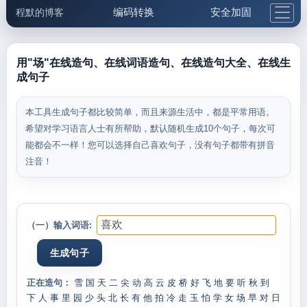
编码转换
安全加固
程默的博客
格式化与前端
网络工具
IP与域名
邮件工具
生活便民
更多工具
用"场"在线造句、在线词语造句、在线造句大全、在线生
成句子
5.1支付宝大红包
本工具生成句子都比较简单，而且来源生活中，都是平常用语。
希望对学习语言人士有所帮助，默认随机生成10个句子，每次可
能都会不一样！您可以选择自己喜欢句子，没有句子都带有拼音
注音！
（一）输入词语:
正在造句：
雪
国
天
二
尖
动
高
云
皮
桥
好
飞
地
要
听
秋
到
下
人
事
里
园
少
头
北
长
有
他
拍
冷
走
玉
怕
学
女
场
早
对
日