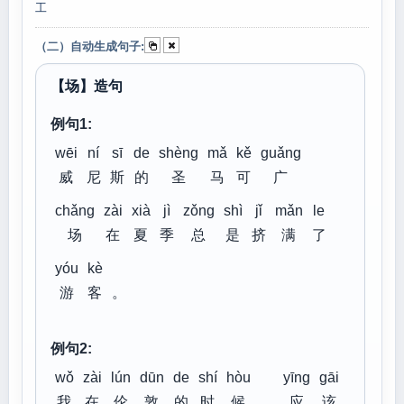
工
（二）自动生成句子:
【场】造句
例句1:
wēi
ní
sī
de
shèng
mǎ
kě
guǎng
威
尼
斯
的
圣
马
可
广
chǎng
zài
xià
jì
zǒng
shì
jǐ
mǎn
le
场
在
夏
季
总
是
挤
满
了
yóu
kè
游
客
。
例句2:
wǒ
zài
lún
dūn
de
shí
hòu
yīng
gāi
我
在
伦
敦
的
时
候
，
应
该