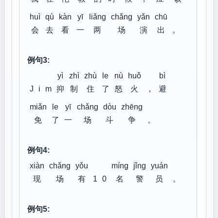
huì
qù
kàn
yī
liǎng
chǎng
yǎn
chū
会
去
看
一
两
场
演
出
。
例句3:
yì
zhì
zhù
le
nù
huǒ
bì
J
i
m
抑
制
住
了
怒
火
，
避
miǎn
le
yī
chǎng
dòu
zhēng
免
了
一
场
斗
争
。
例句4:
xiàn
chǎng
yǒu
míng
jǐng
yuán
现
场
有
1
0
名
警
员
。
例句5: