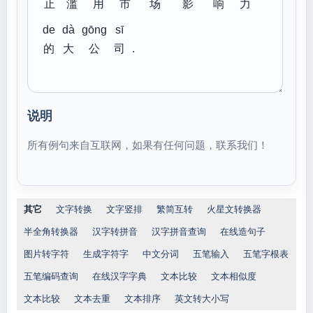
止
滥
用
市
场
影
响
力
de
dà
gōng
sī
的
大
公
司
.
说明
所有例句来自互联网，如果有任何问题，联系我们！
其它
文字转换
文字竖排
繁简互转
火星文转换器
半全角转换器
汉字转拼音
汉字拼音查询
在线造句子
图片转字符
生成字符字
中文分词
五笔输入
五笔字根表
五笔编码查询
在线汉字字典
文本比较
文本相似度
文本比较
文本去重
文本排序
英文转大小写