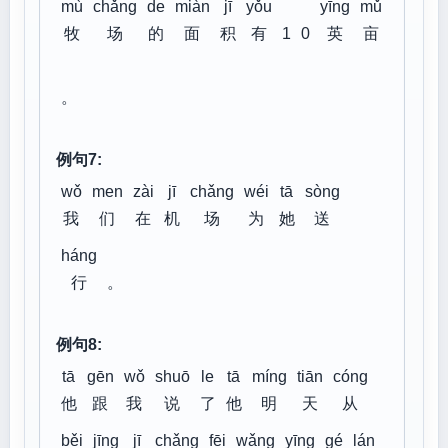
mù
chǎng
de
miàn
jī
yǒu
yīng
mǔ
牧
场
的
面
积
有
1
0
英
亩
。
例句7:
wǒ
men
zài
jī
chǎng
wéi
tā
sòng
我
们
在
机
场
为
她
送
háng
行
。
例句8:
tā
gēn
wǒ
shuō
le
tā
míng
tiān
cóng
他
跟
我
说
了
他
明
天
从
běi
jīng
jī
chǎng
fēi
wǎng
yīng
gé
lán