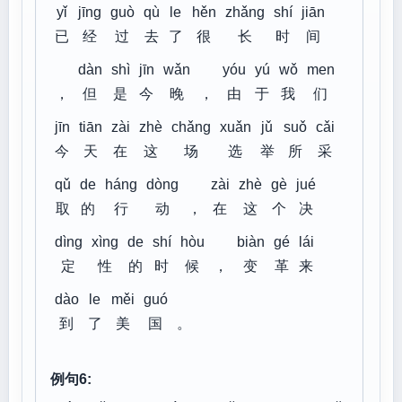
yǐ
jīng
guò
qù
le
hěn
zhǎng
shí
jiān
已
经
过
去
了
很
长
时
间
dàn
shì
jīn
wǎn
yóu
yú
wǒ
men
，
但
是
今
晚
，
由
于
我
们
jīn
tiān
zài
zhè
chǎng
xuǎn
jǔ
suǒ
cǎi
今
天
在
这
场
选
举
所
采
qǔ
de
háng
dòng
zài
zhè
gè
jué
取
的
行
动
，
在
这
个
决
dìng
xìng
de
shí
hòu
biàn
gé
lái
定
性
的
时
候
，
变
革
来
dào
le
měi
guó
到
了
美
国
。
例句6: