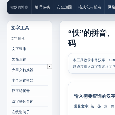
编码转换
安全加固
格式化与前端
网
程默的博客
文字工具
“怢”的拼音、
文字转换
码
文字竖排
繁简互转
本工具收录中华汉字：
GB
以通过输入汉字查询汉字
火星文转换器
半全角转换器
汉字转拼音
输入需要查询的汉字
汉字拼音查询
常见文字:
茁
荡
营
除
在线造句子