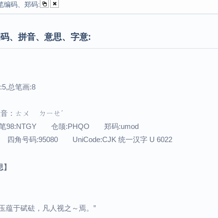
笔编码、郑码:
码、拼音、意思、字意:
5,总笔画:8
 注音：ㄊㄨ ㄉㄧㄝˊ
笔98:NTGY 仓颉:PHQO 郑码:umod
 四角号码:95080 UniCode:CJK 统一汉字 U 6022
思】
玉蕴于碔砝，凡人视之～焉。”