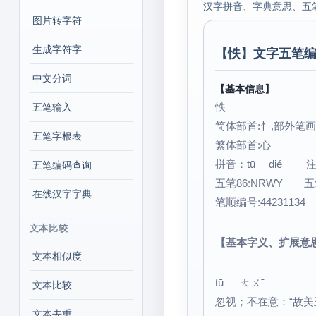
汉字拼音、字典意思、五
图片转字符
生成字符字
【
怢
】文字五笔编
中文分词
【基本信息】
怢
五笔输入
简体部首:忄,部外笔画:
五笔字根表
繁体部首:心
拼音：tū dié
五笔编码查询
五笔86:NRWY 五
在线汉字字典
笔顺编号:44231134
文本比较
【基本字义、扩展意
文本相似度
tū ㄊㄨˉ
文本比较
忽视；不在意：“故美
文本去重