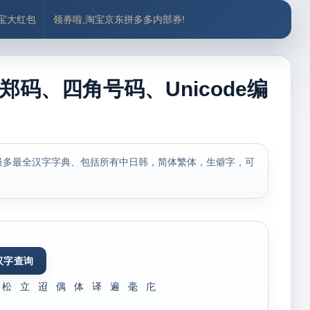
付宝大红包
领券啦,淘宝京东拼多多内部券!
郑码、四角号码、Unicode编
最多最全汉字字典、包括所有中日韩，简体繁体，生僻字，可
松
立
迢
偶
体
译
遍
毫
庀