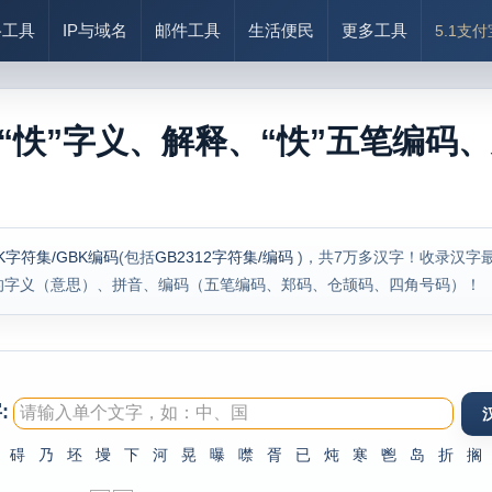
络工具
IP与域名
邮件工具
生活便民
更多工具
5.1支
“怢”字义、解释、“怢”五笔编码、
K字符集/GBK编码
(包括
GB2312字符集/编码
)，共7万多汉字！收录汉字
的字义（意思）、拼音、编码（五笔编码、郑码、仓颉码、四角号码）！
:
碍
乃
坯
墁
下
河
晃
曝
噤
胥
已
炖
寒
鬯
岛
折
搁