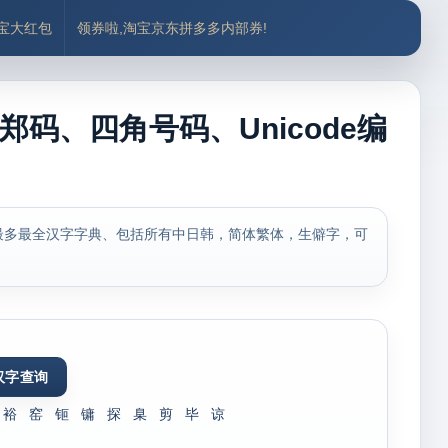
付宝大红包
领券啦,淘宝京东拼多多内部券!
郑码、四角号码、Unicode编
最多最全汉字字典、包括所有中日韩，简体繁体，生僻字，可
裕
窑
钷
镛
探
臬
剪
毕
谅