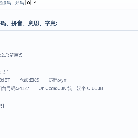
笔编码、郑码:
码、拼音、意思、字意:
2,总笔画:5
ㄌㄜˋ
8:IET 仓颉:EKS 郑码:vym
号码:34127 UniCode:CJK 统一汉字 U 6C3B
思】