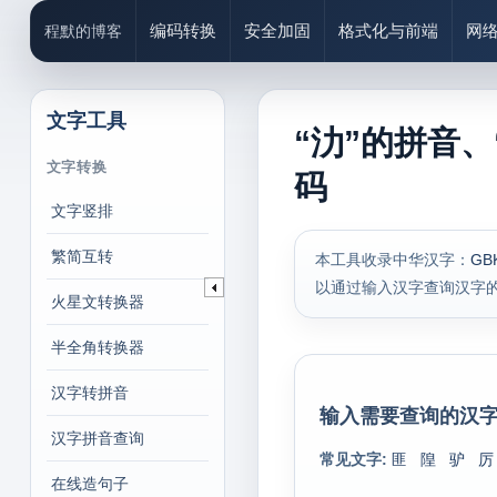
编码转换
安全加固
格式化与前端
网
程默的博客
文字工具
“氻”的拼音、
文字转换
码
文字竖排
繁简互转
本工具收录中华汉字：
GB
以通过输入汉字查询汉字
火星文转换器
半全角转换器
汉字转拼音
输入需要查询的汉字
汉字拼音查询
常见文字:
匪
隍
驴
厉
在线造句子