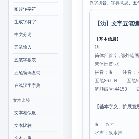
汉字拼音、字典意思、五
图片转字符
生成字符字
【
氻
】文字五笔编
中文分词
【基本信息】
氻
五笔输入
简体部首:氵,部外笔画:
五笔字根表
繁体部首:水
拼音：lè 注音：
五笔编码查询
五笔86:ILN 五笔9
在线汉字字典
笔顺编号:44153 四角
文本比较
【基本字义、扩展意
文本相似度
lè ㄌㄜˋ
文本比较
水声；泉水声。
文本去重