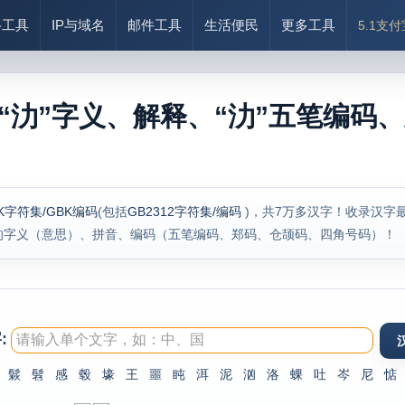
络工具
IP与域名
邮件工具
生活便民
更多工具
5.1支
“氻”字义、解释、“氻”五笔编码、
K字符集/GBK编码
(包括
GB2312字符集/编码
)，共7万多汉字！收录汉字
的字义（意思）、拼音、编码（五笔编码、郑码、仓颉码、四角号码）！
:
鬏
髫
感
毂
壕
王
噩
盹
洱
泥
汹
洛
蜾
吐
岑
尼
惦