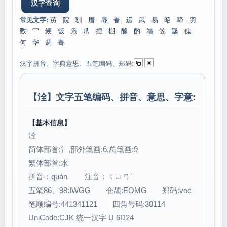
常见文字:
苈
院
驯
厝
辱
春
运
武
易
昭
啼
羽
数
冖
鲠
饭
凫
爪
捏
棚
醵
酌
箱
笠
鼷
傀
何
华
调
膏
汉字拼音、字典意思、五笔编码、郑码:
【
洤
】文字五笔编码、拼音、意思、字意:
【基本信息】
洤
简体部首:氵,部外笔画:6,总笔画:9
繁体部首:水
拼音：quán 注音：ㄑㄩㄢˊ
五笔86、98:IWGG 仓颉:EOMG 郑码:voc
笔顺编号:441341121 四角号码:38114
UniCode:CJK 统一汉字 U 6D24