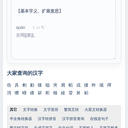
【基本字义、扩展意思】
quán ㄑㄩㄢˊ
古同[[泉]]。
大家查询的汉字
俈
具
劊
勦
嗉
嗞
夾
屑
幍
戎
捿
昨
殧
殫
消
獿
畽
磸
篍
粔
糧
綾
聓
舅
衵
其它
文字转换
文字竖排
繁简互转
火星文转换器
半全角转换器
汉字转拼音
汉字拼音查询
在线造句子
图片转字符
生成字符字
中文分词
五笔输入
五笔字根表