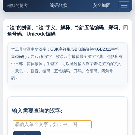
编码转换
安全加固
程默的博客
格式化与前端
网络工具
IP与域名
邮件工具
生活便民
更多工具
“洤”的拼音、“洤”字义、解释、“洤”五笔编码、郑码、四
角号码、Unicode编码
5.1支付宝大红包
本工具收录中华汉字：
GBK字符集/GBK编码
(包括
GB2312字符
集/编码
)，共7万多汉字！收录汉字最多最全汉字字典、包括所有
中日韩，简体繁体，生僻字，可以通过输入汉字查询汉字的字义
（意思）、拼音、编码（五笔编码、郑码、仓颉码、四角号
码）！
输入需要查询的汉字: