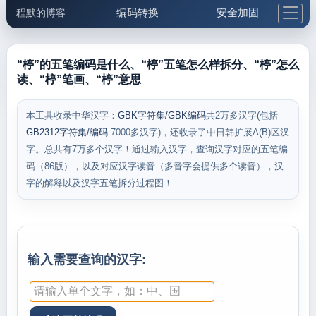
编码转换
安全加固
程默的博客
格式化与前端
网络工具
IP与域名
邮件工具
生活便民
更多工具
“楟”的五笔编码是什么、“楟”五笔怎么样拆分、“楟”怎么
读、“楟”笔画、“楟”意思
5.1支付宝大红包
本工具收录中华汉字：
GBK字符集/GBK编码
共2万多汉字(包括
GB2312字符集/编码
7000多汉字)，还收录了中日韩扩展A(B)区汉
字。总共有7万多个汉字！通过输入汉字，查询汉字对应的五笔编
码（86版），以及对应汉字读音（多音字会提供多个读音），汉
字的解释以及汉字五笔拆分过程图！
输入需要查询的汉字: