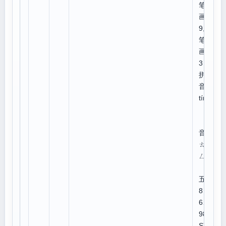
笔
画:
9,总
笔
画:1
3
拼
音：
tíng
注
音：
ㄊㄧ
ㄥˊ
五笔
8
6、
98:
SYP