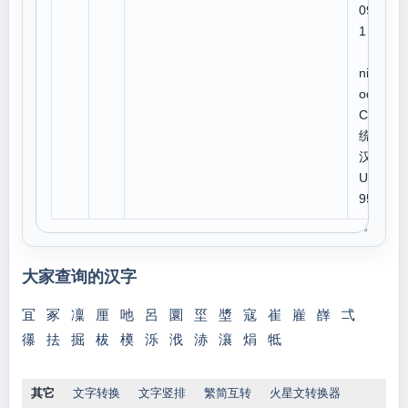
092
1
U
niC
ode:
CJK
统一
汉字
U 6
95F
大家查询的汉字
冝
冢
凜
厘
吔
呂
圜
坙
墏
寇
崔
嵟
嶭
弌
忁
抾
掘
柭
橂
泺
浌
浾
瀼
焆
牴
其它
文字转换
文字竖排
繁简互转
火星文转换器