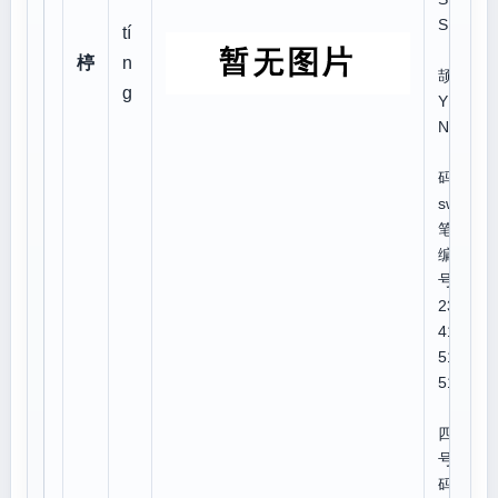
S
tí
仓
楟
n
颉:D
g
YR
N
郑
码:f
swa
笔顺
编
号:1
234
412
514
512
四角
号
码:4