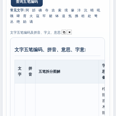
常见文字:
阿
邰
砩
寺
吉
索
境
壕
沣
沆
晴
吼
咦
啤
胥
火
寇
牢
裙
钵
遑
氖
拂
秸
处
弩
丛
绝
劾
谪
文字五笔编码及拼音、字义、意思:
文字五笔编码、拼音、意思、字意:
字意
文
拼
五笔拆分图解
思、
字
音
备注
楟
部
首:
木,
部外