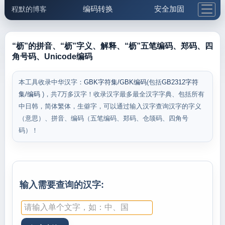
编码转换
安全加固
程默的博客
格式化与前端
网络工具
IP与域名
邮件工具
生活便民
更多工具
“枥”的拼音、“枥”字义、解释、“枥”五笔编码、郑码、四
角号码、Unicode编码
5.1支付宝大红包
本工具收录中华汉字：
GBK字符集/GBK编码
(包括
GB2312字符
集/编码
)，共7万多汉字！收录汉字最多最全汉字字典、包括所有
中日韩，简体繁体，生僻字，可以通过输入汉字查询汉字的字义
（意思）、拼音、编码（五笔编码、郑码、仓颉码、四角号
码）！
输入需要查询的汉字: