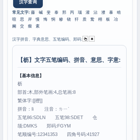
常见文字:
藤
碱
斐
泰
邢
丙
瑙
灌
沾
濮
暴
啃
喧
思
岸
慢
悔
悯
糁
铙
犴
质
鸷
栩
板
冶
阚
交
瘤
紊
汉字拼音、字典意思、五笔编码、郑码:
【
枥
】文字五笔编码、拼音、意思、字意:
【基本信息】
枥
部首:木,部外笔画:4,总笔画:8
繁体字:[[櫪]]
拼音：lì 注音：ㄌㄧˋ
五笔86:SDLN 五笔98:SDET 仓
颉:DMKS 郑码:FGYM
笔顺编号:12341353 四角号码:41927