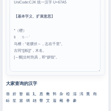
UniCode:CJK 统一汉字 U+67A5
【基本字义、扩展意思】
*（櫪）
lì ㄌㄧˋ
马槽：“老骥伏～，志在千里”。
古同“[[栎]]”，木名。
[～㯕]古时刑具，即“拶指”。
大家查询的汉字
墽
妡
嫯
巀
廴
慐
敒
斞
杂
椏
渵
漹
熏
甪
眎
笙
簊
绸
翃
臀
艾
蕸
觋
諅
豪