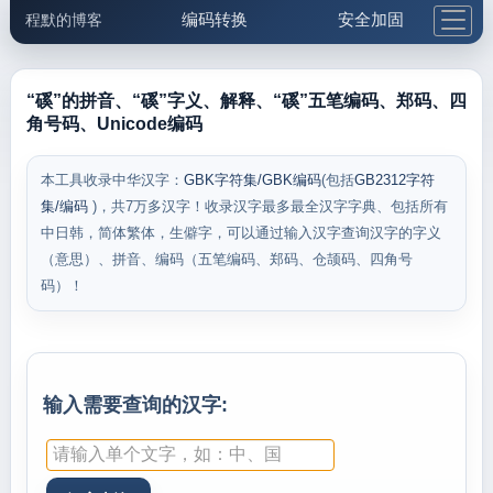
编码转换
安全加固
程默的博客
格式化与前端
网络工具
IP与域名
邮件工具
生活便民
更多工具
“磎”的拼音、“磎”字义、解释、“磎”五笔编码、郑码、四
角号码、Unicode编码
5.1支付宝大红包
本工具收录中华汉字：
GBK字符集/GBK编码
(包括
GB2312字符
集/编码
)，共7万多汉字！收录汉字最多最全汉字字典、包括所有
中日韩，简体繁体，生僻字，可以通过输入汉字查询汉字的字义
（意思）、拼音、编码（五笔编码、郑码、仓颉码、四角号
码）！
输入需要查询的汉字: