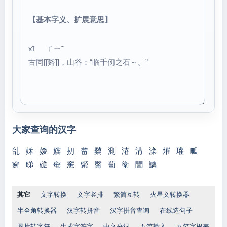
【基本字义、扩展意思】
xī ㄒㄧˉ
古同[[谿]]，山谷：“临千仞之石～。”
大家查询的汉字
乨
姀
嫒
嫔
扨
榃
櫫
測
湷
溝
滦
熣
瓘
畖
癣
睇
磀
窀
窸
縈
臋
蔔
衛
誾
謧
其它
文字转换
文字竖排
繁简互转
火星文转换器
半全角转换器
汉字转拼音
汉字拼音查询
在线造句子
图片转字符
生成字符字
中文分词
五笔输入
五笔字根表