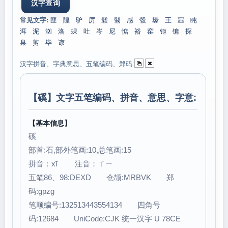
常见文字:
匪
隍
驴
厉
鬏
髫
感
毂
壕
王
噩
盹
洱
泥
汹
洛
蜾
吐
岑
尼
惦
裕
窑
钷
镛
探
臬
剪
毕
谅
汉字拼音、字典意思、五笔编码、郑码:
【
磎
】文字五笔编码、拼音、意思、字意:
【基本信息】
磎
部首:石,部外笔画:10,总笔画:15
拼音：xī 注音：ㄒㄧ
五笔86、98:DEXD 仓颉:MRBVK 郑
码:gpzg
笔顺编号:132513443554134 四角号
码:12684 UniCode:CJK 统一汉字 U 78CE