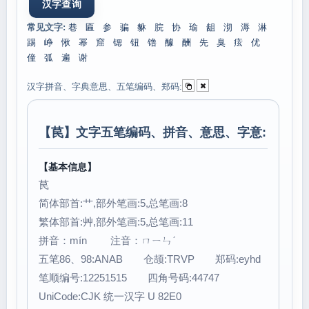
常见文字:
巷
匾
参
骗
貅
脘
协
瑜
龃
沏
溽
淋
踢
峥
愀
幂
窟
锶
钮
镥
醵
酬
先
臭
痃
优
僮
弧
遍
谢
汉字拼音、字典意思、五笔编码、郑码:
【
苠
】文字五笔编码、拼音、意思、字意:
【基本信息】
苠
简体部首:艹,部外笔画:5,总笔画:8
繁体部首:艸,部外笔画:5,总笔画:11
拼音：mín 注音：ㄇㄧㄣˊ
五笔86、98:ANAB 仓颉:TRVP 郑码:eyhd
笔顺编号:12251515 四角号码:44747
UniCode:CJK 统一汉字 U 82E0