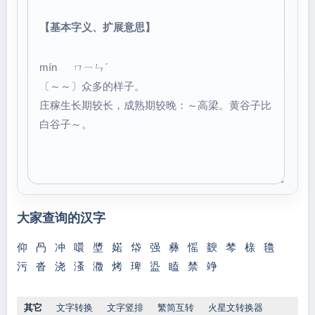
【基本字义、扩展意思】
mín ㄇㄧㄣˊ
〔～～〕众多的样子。
庄稼生长期较长，成熟期较晚：～高梁。黄谷子比
白谷子～。
大家查询的汉字
仰
冎
冲
噮
墏
婼
帒
强
彝
愮
斔
棽
榇
氌
污
沓
浇
溞
瀓
烤
琕
盕
瞌
禁
竫
其它
文字转换
文字竖排
繁简互转
火星文转换器