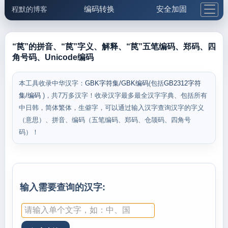
编码转换
安全加固
程默的博客
格式化与前端
网络工具
IP与域名
邮件工具
生活便民
更多工具
“苠”的拼音、“苠”字义、解释、“苠”五笔编码、郑码、四
角号码、Unicode编码
5.1支付宝大红包
本工具收录中华汉字：
GBK字符集/GBK编码
(包括
GB2312字符
集/编码
)，共7万多汉字！收录汉字最多最全汉字字典、包括所有
中日韩，简体繁体，生僻字，可以通过输入汉字查询汉字的字义
（意思）、拼音、编码（五笔编码、郑码、仓颉码、四角号
码）！
输入需要查询的汉字: