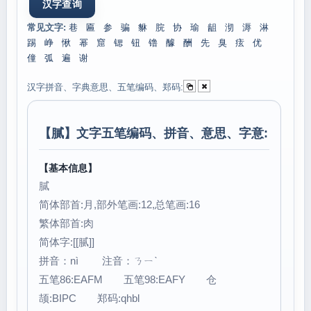
常见文字:
巷
匾
参
骗
貅
脘
协
瑜
龃
沏
溽
淋
踢
峥
愀
幂
窟
锶
钮
镥
醵
酬
先
臭
痃
优
僮
弧
遍
谢
汉字拼音、字典意思、五笔编码、郑码:
【
膩
】文字五笔编码、拼音、意思、字意:
【基本信息】
膩
简体部首:月,部外笔画:12,总笔画:16
繁体部首:肉
简体字:[[腻]]
拼音：nì 注音：ㄋㄧˋ
五笔86:EAFM 五笔98:EAFY 仓
颉:BIPC 郑码:qhbl