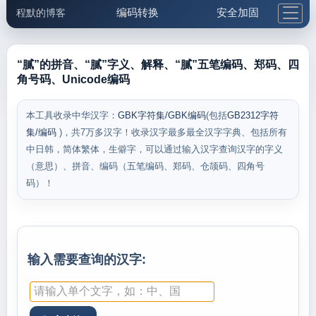
编码转换
安全加固
程默的博客
格式化与前端
网络工具
IP与域名
邮件工具
生活便民
更多工具
“膩”的拼音、“膩”字义、解释、“膩”五笔编码、郑码、四
角号码、Unicode编码
5.1支付宝大红包
本工具收录中华汉字：
GBK字符集/GBK编码
(包括
GB2312字符
集/编码
)，共7万多汉字！收录汉字最多最全汉字字典、包括所有
中日韩，简体繁体，生僻字，可以通过输入汉字查询汉字的字义
（意思）、拼音、编码（五笔编码、郑码、仓颉码、四角号
码）！
输入需要查询的汉字: