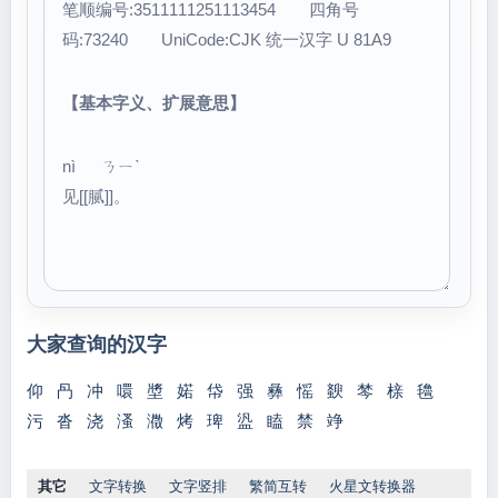
笔顺编号:3511111251113454 四角号
码:73240 UniCode:CJK 统一汉字 U 81A9
【基本字义、扩展意思】
nì ㄋㄧˋ
见[[腻]]。
大家查询的汉字
仰
冎
冲
噮
墏
婼
帒
强
彝
愮
斔
棽
榇
氌
污
沓
浇
溞
瀓
烤
琕
盕
瞌
禁
竫
其它
文字转换
文字竖排
繁简互转
火星文转换器