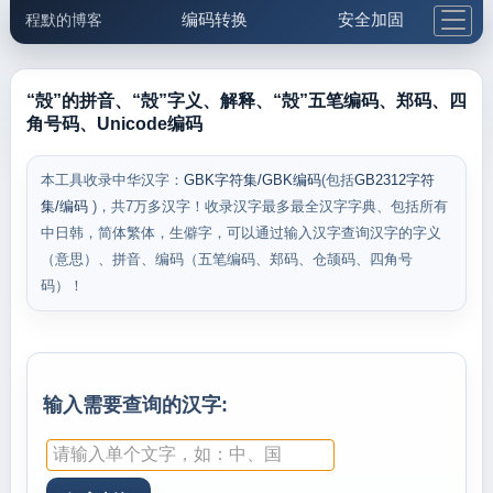
编码转换
安全加固
程默的博客
格式化与前端
网络工具
IP与域名
邮件工具
生活便民
更多工具
“殻”的拼音、“殻”字义、解释、“殻”五笔编码、郑码、四
角号码、Unicode编码
5.1支付宝大红包
本工具收录中华汉字：
GBK字符集/GBK编码
(包括
GB2312字符
集/编码
)，共7万多汉字！收录汉字最多最全汉字字典、包括所有
中日韩，简体繁体，生僻字，可以通过输入汉字查询汉字的字义
（意思）、拼音、编码（五笔编码、郑码、仓颉码、四角号
码）！
输入需要查询的汉字: