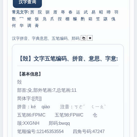
常见文字:
苈
院
驯
厝
辱
春
运
武
易
昭
啼
羽
数
冖
鲠
饭
凫
爪
捏
棚
醵
酌
箱
笠
鼷
傀
何
华
调
膏
汉字拼音、字典意思、五笔编码、郑码:
【
殻
】文字五笔编码、拼音、意思、字意:
【基本信息】
殻
部首:殳,部外笔画:7,总笔画:11
简体字:[[壳]]
拼音：ké qiào 注音：ㄎㄜˊ ㄑㄧㄠˋ
五笔86:FPMC 五笔98:FPWC 仓
颉:XXGNH 郑码:bwqq
笔顺编号:12145353554 四角号码:47247