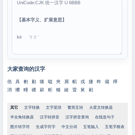
UniCode:CJK 统一汉字 U 6BBB
【基本字义、扩展意思】
ké ㄎㄜˊ
大家查询的汉字
俈
具
劊
勦
嗉
嗞
夾
屑
幍
戎
捿
昨
殧
殫
消
獿
畽
磸
篍
粔
糧
綾
聓
舅
衵
其它
文字转换
文字竖排
繁简互转
火星文转换器
半全角转换器
汉字转拼音
汉字拼音查询
在线造句子
图片转字符
生成字符字
中文分词
五笔输入
五笔字根表