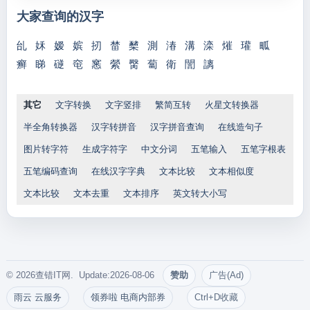
大家查询的汉字
乨
姀
嫒
嫔
扨
榃
櫫
測
湷
溝
滦
熣
瓘
畖
癣
睇
磀
窀
窸
縈
臋
蔔
衛
誾
謧
其它
文字转换
文字竖排
繁简互转
火星文转换器
半全角转换器
汉字转拼音
汉字拼音查询
在线造句子
图片转字符
生成字符字
中文分词
五笔输入
五笔字根表
五笔编码查询
在线汉字字典
文本比较
文本相似度
文本比较
文本去重
文本排序
英文转大小写
© 2026查错IT网. Update:2026-08-06
赞助
广告(Ad)
雨云 云服务
领券啦 电商内部券
Ctrl+D收藏