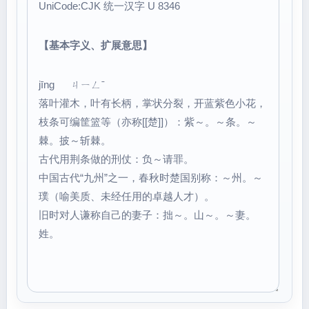
UniCode:CJK 统一汉字 U 8346
【基本字义、扩展意思】
jīng ㄐㄧㄥˉ
落叶灌木，叶有长柄，掌状分裂，开蓝紫色小花，
枝条可编筐篮等（亦称[[楚]]）：紫～。～条。～
棘。披～斩棘。
古代用荆条做的刑仗：负～请罪。
中国古代“九州”之一，春秋时楚国别称：～州。～
璞（喻美质、未经任用的卓越人才）。
旧时对人谦称自己的妻子：拙～。山～。～妻。
姓。