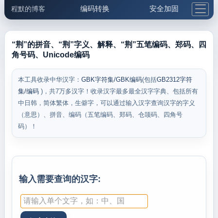
编码转换
安全加固
程默的博客
格式化与前端
网络工具
IP与域名
邮件工具
生活便民
更多工具
“荆”的拼音、“荆”字义、解释、“荆”五笔编码、郑码、四
角号码、Unicode编码
5.1支付宝大红包
本工具收录中华汉字：
GBK字符集/GBK编码
(包括
GB2312字符
集/编码
)，共7万多汉字！收录汉字最多最全汉字字典、包括所有
中日韩，简体繁体，生僻字，可以通过输入汉字查询汉字的字义
（意思）、拼音、编码（五笔编码、郑码、仓颉码、四角号
码）！
输入需要查询的汉字: