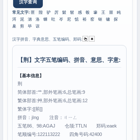
常见文字:
匪
隍
驴
厉
鬏
髫
感
毂
壕
王
噩
盹
洱
泥
汹
洛
蜾
吐
岑
尼
惦
裕
窑
钷
镛
探
臬
剪
毕
谅
汉字拼音、字典意思、五笔编码、郑码:
【
荆
】文字五笔编码、拼音、意思、字意:
【基本信息】
荆
简体部首:艹,部外笔画:6,总笔画:9
繁体部首:艸,部外笔画:6,总笔画:12
繁体字:[[荊]]
拼音：jīng 注音：ㄐㄧㄥ
五笔86、98:AGAJ 仓颉:TTLN 郑码:eaek
笔顺编号:122113222 四角号码:42400