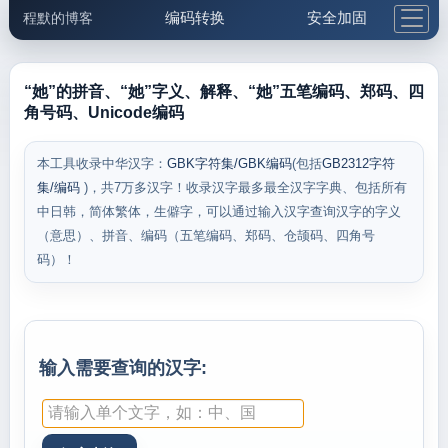
编码转换
安全加固
程默的博客
格式化与前端
网络工具
IP与域名
邮件工具
生活便民
更多工具
“她”的拼音、“她”字义、解释、“她”五笔编码、郑码、四
角号码、Unicode编码
5.1支付宝大红包
本工具收录中华汉字：
GBK字符集/GBK编码
(包括
GB2312字符
集/编码
)，共7万多汉字！收录汉字最多最全汉字字典、包括所有
中日韩，简体繁体，生僻字，可以通过输入汉字查询汉字的字义
（意思）、拼音、编码（五笔编码、郑码、仓颉码、四角号
码）！
输入需要查询的汉字: