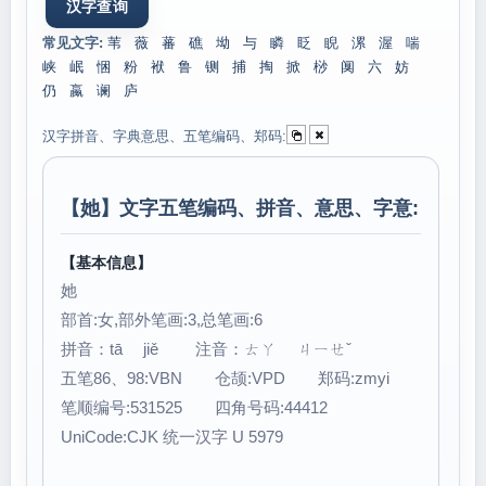
常见文字:
苇
薇
蕃
礁
坳
与
瞵
眨
睨
漯
渥
喘
峡
岷
悃
粉
袱
鲁
铡
捕
掏
掀
桫
阒
六
妨
仍
蠃
谰
庐
汉字拼音、字典意思、五笔编码、郑码:
【
她
】文字五笔编码、拼音、意思、字意:
【基本信息】
她
部首:女,部外笔画:3,总笔画:6
拼音：tā jiě 注音：ㄊㄚ ㄐㄧㄝˇ
五笔86、98:VBN 仓颉:VPD 郑码:zmyi
笔顺编号:531525 四角号码:44412
UniCode:CJK 统一汉字 U 5979