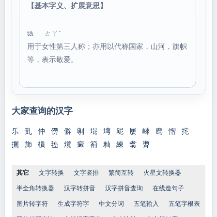
【基本字义、扩展意思】
tā ㄊㄚˉ
用于女性第三人称；亦用以代称国家，山河，旗帜
等，表示敬爱。
大家查询的汉字
乐
亄
仲
僗
僻
剸
堒
塆
屔
屢
崍
廌
慴
挓
攦
斾
樌
毜
爦
癜
箚
籼
練
翥
聻
其它
文字转换
文字竖排
繁简互转
火星文转换器
半全角转换器
汉字转拼音
汉字拼音查询
在线造句子
图片转字符
生成字符字
中文分词
五笔输入
五笔字根表