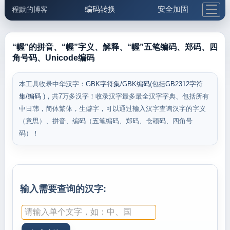
编码转换
安全加固
程默的博客
格式化与前端
网络工具
IP与域名
邮件工具
生活便民
更多工具
“幄”的拼音、“幄”字义、解释、“幄”五笔编码、郑码、四
角号码、Unicode编码
5.1支付宝大红包
本工具收录中华汉字：
GBK字符集/GBK编码
(包括
GB2312字符
集/编码
)，共7万多汉字！收录汉字最多最全汉字字典、包括所有
中日韩，简体繁体，生僻字，可以通过输入汉字查询汉字的字义
（意思）、拼音、编码（五笔编码、郑码、仓颉码、四角号
码）！
输入需要查询的汉字: