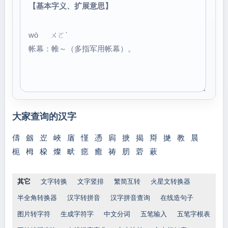
【基本字义、扩展意思】
wò ㄨㄛˋ
帐幕：帷～（多指军用帐幕）。
大家查询的汉字
儔
劔
岦
峽
庮
慬
慿
扄
掶
揭
搿
撧
教
晨
枙
栂
桗
燦
畎
癋
癒
祷
肕
菪
蔌
其它
文字转换
文字竖排
繁简互转
火星文转换器
半全角转换器
汉字转拼音
汉字拼音查询
在线造句子
图片转字符
生成字符字
中文分词
五笔输入
五笔字根表