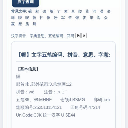
常见文字:
磉
耙
磙
胭
亍
素
卓
龊
赀
沛
漕
溶
嘭
唢
嗖
暂
忡
恫
粉
军
眢
镲
羡
辛
闵
众
嬴
縻
旄
州
汉字拼音、字典意思、五笔编码、郑码:
【
幄
】文字五笔编码、拼音、意思、字意:
【基本信息】
幄
部首:巾,部外笔画:9,总笔画:12
拼音：wò 注音：ㄨㄛˋ
五笔86、98:MHNF 仓颉:LBSMG 郑码:lixh
笔顺编号:252513154121 四角号码:47214
UniCode:CJK 统一汉字 U 5E44