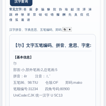
常见文字:
巷
匾
参
骗
貅
脘
协
瑜
龃
沏
溽
淋
踢
峥
愀
幂
窟
锶
钮
镥
醵
酬
先
臭
痃
优
僮
弧
遍
谢
汉字拼音、字典意思、五笔编码、郑码:
【
尓
】文字五笔编码、拼音、意思、字意:
【基本信息】
尓
部首:小,部外笔画:2,总笔画:5
拼音：ěr 注音：ㄦˇ
五笔86、98:TIU 仓颉:OF 郑码:mako
笔顺编号:31234 四角号码:80900
UniCode:CJK 统一汉字 U 5C13