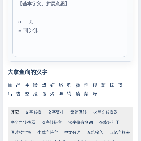
【基本字义、扩展意思】
ěr ㄦˇ
古同[[尔]]。
大家查询的汉字
仰
冎
冲
噮
墏
婼
帒
强
彝
愮
斔
棽
榇
氌
污
沓
浇
溞
瀓
烤
琕
盕
瞌
禁
竫
其它
文字转换
文字竖排
繁简互转
火星文转换器
半全角转换器
汉字转拼音
汉字拼音查询
在线造句子
图片转字符
生成字符字
中文分词
五笔输入
五笔字根表