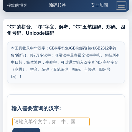
编码转换
安全加固
程默的博客
格式化与前端
网络工具
IP与域名
邮件工具
生活便民
更多工具
“尓”的拼音、“尓”字义、解释、“尓”五笔编码、郑码、四
角号码、Unicode编码
5.1支付宝大红包
本工具收录中华汉字：
GBK字符集/GBK编码
(包括
GB2312字符
集/编码
)，共7万多汉字！收录汉字最多最全汉字字典、包括所有
中日韩，简体繁体，生僻字，可以通过输入汉字查询汉字的字义
（意思）、拼音、编码（五笔编码、郑码、仓颉码、四角号
码）！
输入需要查询的汉字: