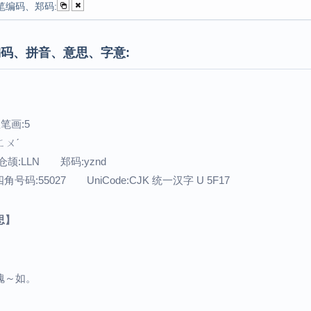
笔编码、郑码:
码、拼音、意思、字意:
笔画:5
ㄈㄨˊ
仓颉:LLN 郑码:yznd
号码:55027 UniCode:CJK 统一汉字 U 5F17
思】
愧～如。