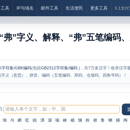
络工具
IP与域名
邮件工具
生活便民
更多工具
5.1支
“弗”字义、解释、“弗”五笔编码、
K字符集/GBK编码
(包括
GB2312字符集/编码
)，共7万多汉字！收录汉字
的字义（意思）、拼音、编码（五笔编码、郑码、仓颉码、四角号码）！
:
坳
与
瞵
眨
睨
漯
渥
喘
峡
岷
悃
粉
袱
鲁
铡
捕
掏