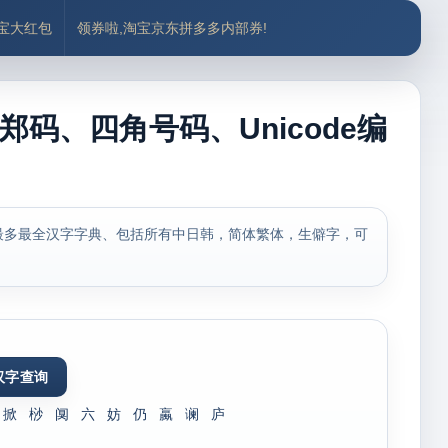
付宝大红包
领券啦,淘宝京东拼多多内部券!
郑码、四角号码、Unicode编
最多最全汉字字典、包括所有中日韩，简体繁体，生僻字，可
掀
桫
阒
六
妨
仍
蠃
谰
庐