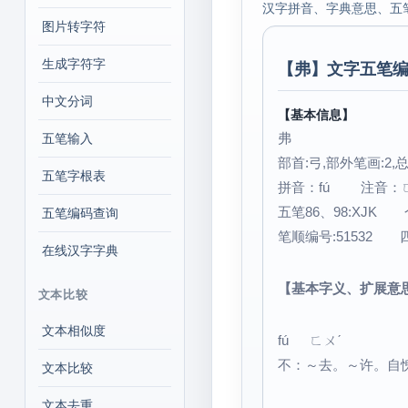
汉字拼音、字典意思、五
图片转字符
生成字符字
【
弗
】文字五笔编
中文分词
【基本信息】
弗
五笔输入
部首:弓,部外笔画:2,总
五笔字根表
拼音：fú 注音：
五笔86、98:XJK 
五笔编码查询
笔顺编号:51532 四角
在线汉字字典
【基本字义、扩展意
文本比较
文本相似度
fú ㄈㄨˊ
不：～去。～许。自
文本比较
文本去重