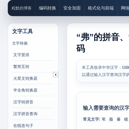
编码转换
安全加固
格式化与前端
网
程默的博客
文字工具
“弗”的拼音、
文字转换
码
文字竖排
繁简互转
本工具收录中华汉字：
GB
以通过输入汉字查询汉字
火星文转换器
半全角转换器
汉字转拼音
输入需要查询的汉字
汉字拼音查询
常见文字:
苇
薇
蕃
礁
在线造句子