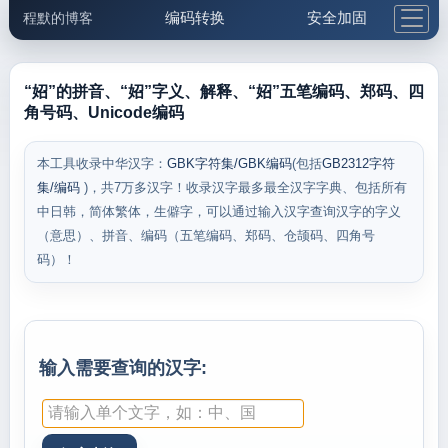
编码转换
安全加固
程默的博客
格式化与前端
网络工具
IP与域名
邮件工具
生活便民
更多工具
“妱”的拼音、“妱”字义、解释、“妱”五笔编码、郑码、四
角号码、Unicode编码
5.1支付宝大红包
本工具收录中华汉字：
GBK字符集/GBK编码
(包括
GB2312字符
集/编码
)，共7万多汉字！收录汉字最多最全汉字字典、包括所有
中日韩，简体繁体，生僻字，可以通过输入汉字查询汉字的字义
（意思）、拼音、编码（五笔编码、郑码、仓颉码、四角号
码）！
输入需要查询的汉字: