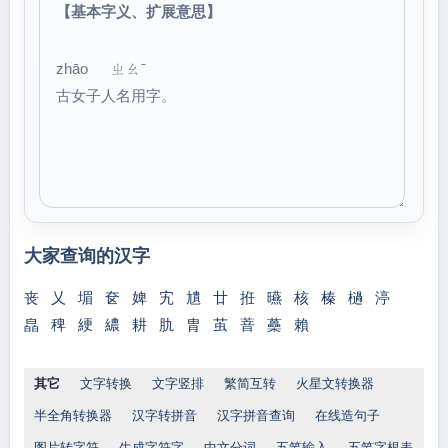
【基本字义、扩展意思】
zhāo ㄓㄠˉ
古女子人名用字。
大家查询的汉字
丧
乂
堳
奁
婢
宄
尵
廿
拰
曣
核
榛
檛
渟
皛
稗
綆
繷
耕
肍
胄
茧
萻
蘽
賴
其它
文字转换
文字竖排
繁简互转
火星文转换器
半全角转换器
汉字转拼音
汉字拼音查询
在线造句子
图片转字符
生成字符字
中文分词
五笔输入
五笔字根表