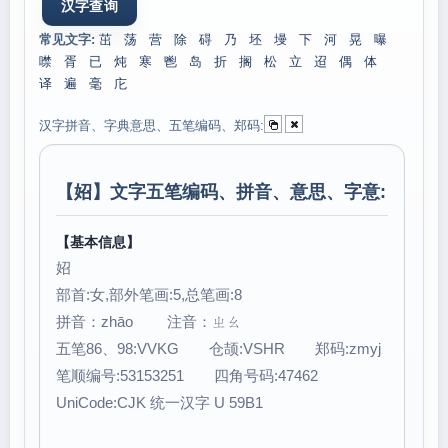
常见文字:
茁
荡
营
除
碍
乃
坯
墁
下
河
晃
曝
噤
胥
已
炖
寒
鬯
岛
折
搁
松
立
迢
偶
体
译
遍
毫
庀
汉字拼音、字典意思、五笔编码、郑码:
【
妱
】文字五笔编码、拼音、意思、字意:
【基本信息】
妱
部首:女,部外笔画:5,总笔画:8
拼音：zhāo 注音：ㄓㄠ
五笔86、98:VVKG 仓颉:VSHR 郑码:zmyj
笔顺编号:53153251 四角号码:47462
UniCode:CJK 统一汉字 U 59B1