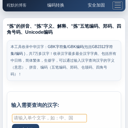
编码转换
安全加固
程默的博客
格式化与前端
网络工具
IP与域名
邮件工具
生活便民
更多工具
“拣”的拼音、“拣”字义、解释、“拣”五笔编码、郑码、四
角号码、Unicode编码
5.1支付宝大红包
本工具收录中华汉字：
GBK字符集/GBK编码
(包括
GB2312字符
集/编码
)，共7万多汉字！收录汉字最多最全汉字字典、包括所有
中日韩，简体繁体，生僻字，可以通过输入汉字查询汉字的字义
（意思）、拼音、编码（五笔编码、郑码、仓颉码、四角号
码）！
输入需要查询的汉字: