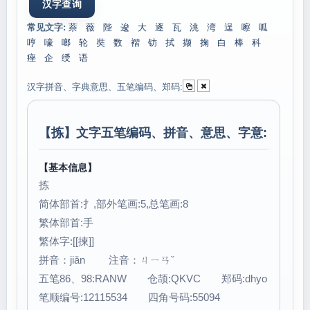
常见文字:
萘
薇
陛
逡
大
逐
瓦
洮
湾
逞
嚓
呱
哼
嚎
啷
轮
奘
数
褶
钫
拭
撷
掬
白
棒
科
痤
企
绶
语
汉字拼音、字典意思、五笔编码、郑码:
【
拣
】文字五笔编码、拼音、意思、字意:
【基本信息】
拣
简体部首:扌,部外笔画:5,总笔画:8
繁体部首:手
繁体字:[[揀]]
拼音：jiǎn 注音：ㄐㄧㄢˇ
五笔86、98:RANW 仓颉:QKVC 郑码:dhyo
笔顺编号:12115534 四角号码:55094