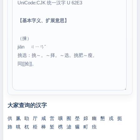
UniCode:CJK 统一汉字 U 62E3
【基本字义、扩展意思】
（揀）
jiǎn ㄐㄧㄢˇ
挑选：挑～。～择。～选。挑肥～瘦。
同[[捡]]。
大家查询的汉字
供
凲
劻
厅
咸
営
嚝
囿
塋
婛
幽
懇
戎
扼
斾
晀
杌
栕
棒
椠
槜
滤
玁
町
痋