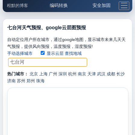
编码转换
安全加固
程默的博客
格式化与前端
网络工具
IP与域名
邮件工具
生活便民
更多工具
七台河天气预报、google云层图预报
5.1支付宝大红包
自动定位用户所在城市，通过google地图，显示城市未来几天天
气预报，提供风向预报，温度预报，湿度预报!
手动选择城市
显示云层
查找地域
热门城市：
北京
上海
广州
深圳
杭州
南京
天津
武汉
成都
长沙
济南
苏州
郑州
珠海