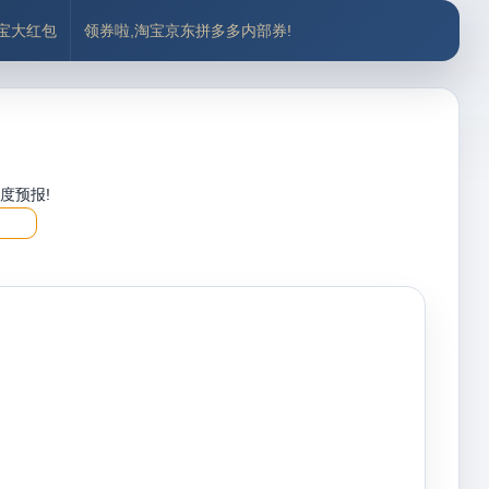
付宝大红包
领券啦,淘宝京东拼多多内部券!
度预报!