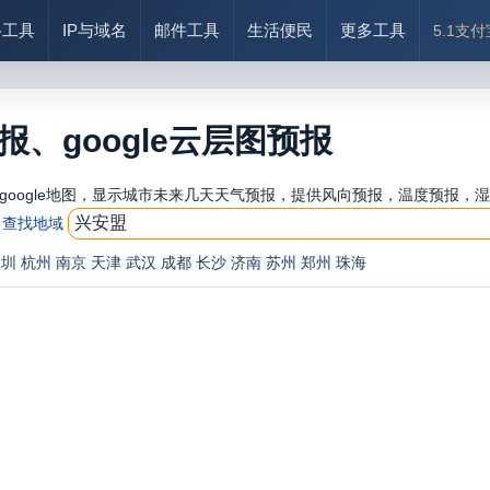
络工具
IP与域名
邮件工具
生活便民
更多工具
5.1支
、google云层图预报
oogle地图，显示城市未来几天天气预报，提供风向预报，温度预报，湿
查找地域
深圳
杭州
南京
天津
武汉
成都
长沙
济南
苏州
郑州
珠海