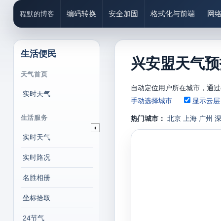
编码转换
安全加固
格式化与前端
网
程默的博客
生活便民
兴安盟天气预报
天气首页
自动定位用户所在城市，通过g
实时天气
手动选择城市
显示云层
生活服务
热门城市：
北京
上海
广州
实时天气
实时路况
名胜相册
坐标拾取
24节气