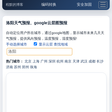
编码转换
安全加固
程默的博客
格式化与前端
网络工具
IP与域名
邮件工具
生活便民
更多工具
洛阳天气预报、google云层图预报
5.1支付宝大红包
自动定位用户所在城市，通过google地图，显示城市未来几天天
气预报，提供风向预报，温度预报，湿度预报!
手动选择城市
显示云层
查找地域
热门城市：
北京
上海
广州
深圳
杭州
南京
天津
武汉
成都
长沙
济南
苏州
郑州
珠海