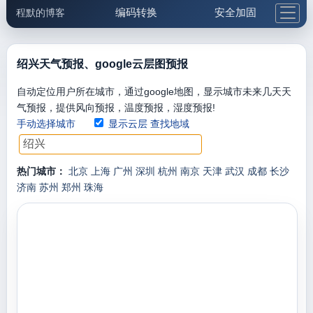
编码转换
安全加固
程默的博客
格式化与前端
网络工具
IP与域名
邮件工具
生活便民
更多工具
绍兴天气预报、google云层图预报
5.1支付宝大红包
自动定位用户所在城市，通过google地图，显示城市未来几天天
气预报，提供风向预报，温度预报，湿度预报!
手动选择城市
显示云层
查找地域
热门城市：
北京
上海
广州
深圳
杭州
南京
天津
武汉
成都
长沙
济南
苏州
郑州
珠海