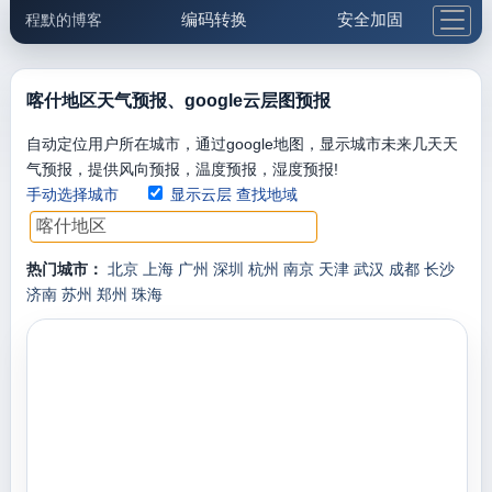
编码转换
安全加固
程默的博客
格式化与前端
网络工具
IP与域名
邮件工具
生活便民
更多工具
喀什地区天气预报、google云层图预报
5.1支付宝大红包
自动定位用户所在城市，通过google地图，显示城市未来几天天
气预报，提供风向预报，温度预报，湿度预报!
手动选择城市
显示云层
查找地域
热门城市：
北京
上海
广州
深圳
杭州
南京
天津
武汉
成都
长沙
济南
苏州
郑州
珠海