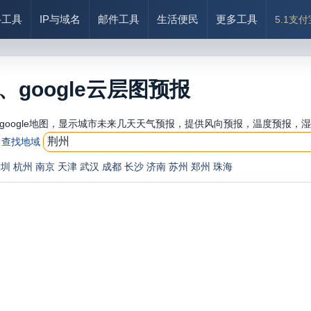
络工具
IP与域名
邮件工具
生活便民
更多工具
5.1支
google云层图预报
oogle地图，显示城市未来几天天气预报，提供风向预报，温度预报，湿
查找地域
深圳
杭州
南京
天津
武汉
成都
长沙
济南
苏州
郑州
珠海