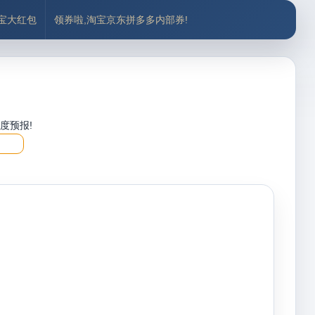
付宝大红包
领券啦,淘宝京东拼多多内部券!
度预报!