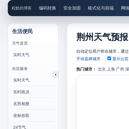
编码转换
安全加固
格式化与前端
网
程默的博客
生活便民
荆州天气预报、
天气首页
自动定位用户所在城市，通过g
实时天气
手动选择城市
显示云层
生活服务
热门城市：
北京
上海
广州
实时天气
实时路况
名胜相册
坐标拾取
24节气