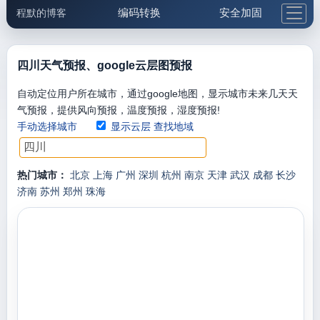
编码转换
安全加固
程默的博客
格式化与前端
网络工具
IP与域名
邮件工具
生活便民
更多工具
四川天气预报、google云层图预报
5.1支付宝大红包
自动定位用户所在城市，通过google地图，显示城市未来几天天
气预报，提供风向预报，温度预报，湿度预报!
手动选择城市
显示云层
查找地域
热门城市：
北京
上海
广州
深圳
杭州
南京
天津
武汉
成都
长沙
济南
苏州
郑州
珠海