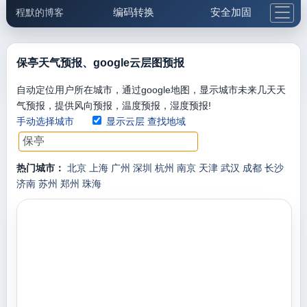
编码转换
安全加固
程默的博客
格式化与前端
网络工具
IP与域名
邮件工具
生活便民
更多工具
保亭天气预报、google云层图预报
5.1支付宝大红包
自动定位用户所在城市，通过google地图，显示城市未来几天天
气预报，提供风向预报，温度预报，湿度预报!
手动选择城市
显示云层
查找地域
热门城市：
北京
上海
广州
深圳
杭州
南京
天津
武汉
成都
长沙
济南
苏州
郑州
珠海