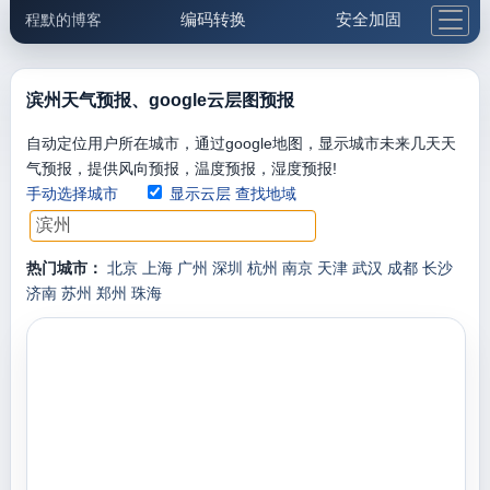
编码转换
安全加固
程默的博客
格式化与前端
网络工具
IP与域名
邮件工具
生活便民
更多工具
滨州天气预报、google云层图预报
5.1支付宝大红包
自动定位用户所在城市，通过google地图，显示城市未来几天天
气预报，提供风向预报，温度预报，湿度预报!
手动选择城市
显示云层
查找地域
热门城市：
北京
上海
广州
深圳
杭州
南京
天津
武汉
成都
长沙
济南
苏州
郑州
珠海