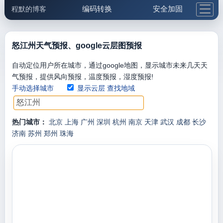
编码转换
安全加固
程默的博客
格式化与前端
网络工具
IP与域名
邮件工具
生活便民
更多工具
怒江州天气预报、google云层图预报
5.1支付宝大红包
自动定位用户所在城市，通过google地图，显示城市未来几天天
气预报，提供风向预报，温度预报，湿度预报!
手动选择城市
显示云层
查找地域
热门城市：
北京
上海
广州
深圳
杭州
南京
天津
武汉
成都
长沙
济南
苏州
郑州
珠海