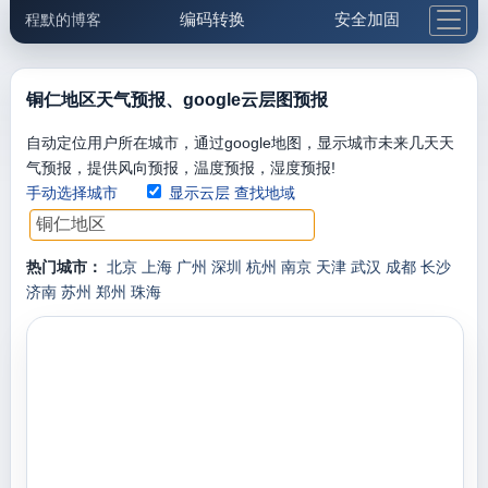
编码转换
安全加固
程默的博客
格式化与前端
网络工具
IP与域名
邮件工具
生活便民
更多工具
铜仁地区天气预报、google云层图预报
5.1支付宝大红包
自动定位用户所在城市，通过google地图，显示城市未来几天天
气预报，提供风向预报，温度预报，湿度预报!
手动选择城市
显示云层
查找地域
热门城市：
北京
上海
广州
深圳
杭州
南京
天津
武汉
成都
长沙
济南
苏州
郑州
珠海