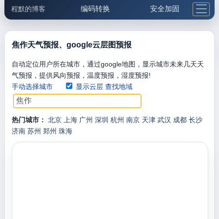
编码转换
安全加固
程默的博客
格式化与前端
网络工具
IP与域名
邮件工具
生活便民
更多工具
焦作天气预报、google云层图预报
5.1支付宝大红包
自动定位用户所在城市，通过google地图，显示城市未来几天天
气预报，提供风向预报，温度预报，湿度预报!
手动选择城市
显示云层
查找地域
热门城市：
北京
上海
广州
深圳
杭州
南京
天津
武汉
成都
长沙
济南
苏州
郑州
珠海