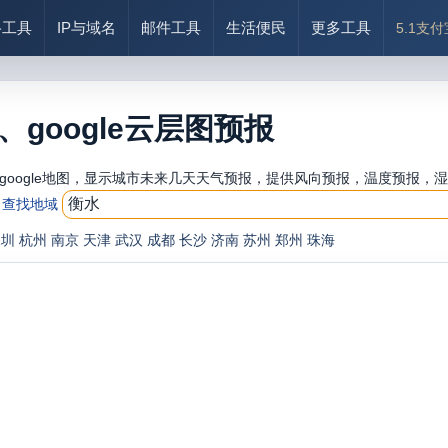
络工具
IP与域名
邮件工具
生活便民
更多工具
5.1支
google云层图预报
oogle地图，显示城市未来几天天气预报，提供风向预报，温度预报，湿
查找地域
深圳
杭州
南京
天津
武汉
成都
长沙
济南
苏州
郑州
珠海