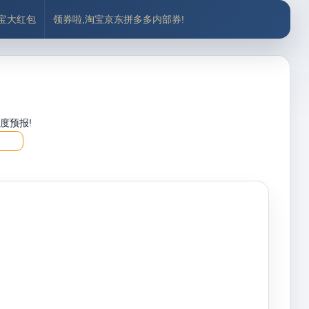
付宝大红包
领券啦,淘宝京东拼多多内部券!
度预报!