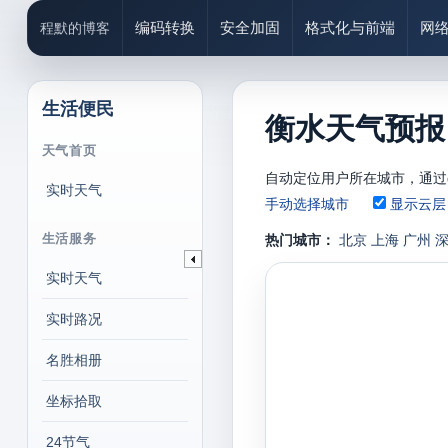
编码转换
安全加固
格式化与前端
网
程默的博客
生活便民
衡水天气预报、
天气首页
自动定位用户所在城市，通过g
实时天气
手动选择城市
显示云层
生活服务
热门城市：
北京
上海
广州
实时天气
实时路况
名胜相册
坐标拾取
24节气