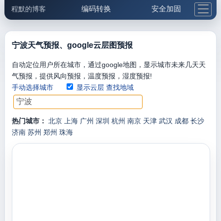
编码转换
安全加固
程默的博客
格式化与前端
网络工具
IP与域名
邮件工具
生活便民
更多工具
宁波天气预报、google云层图预报
5.1支付宝大红包
自动定位用户所在城市，通过google地图，显示城市未来几天天
气预报，提供风向预报，温度预报，湿度预报!
手动选择城市
显示云层
查找地域
热门城市：
北京
上海
广州
深圳
杭州
南京
天津
武汉
成都
长沙
济南
苏州
郑州
珠海