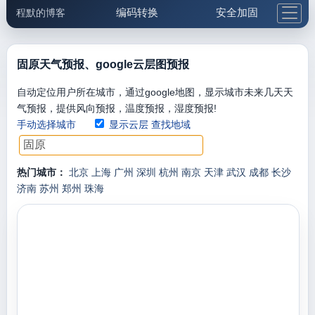
编码转换
安全加固
程默的博客
格式化与前端
网络工具
IP与域名
邮件工具
生活便民
更多工具
固原天气预报、google云层图预报
5.1支付宝大红包
自动定位用户所在城市，通过google地图，显示城市未来几天天
气预报，提供风向预报，温度预报，湿度预报!
手动选择城市
显示云层
查找地域
热门城市：
北京
上海
广州
深圳
杭州
南京
天津
武汉
成都
长沙
济南
苏州
郑州
珠海