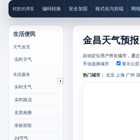
编码转换
安全加固
格式化与前端
网
程默的博客
生活便民
金昌天气预报、
天气首页
自动定位用户所在城市，通过g
实时天气
手动选择城市
显示云层
生活服务
热门城市：
北京
上海
广州
实时天气
实时路况
名胜相册
坐标拾取
24节气