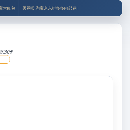
付宝大红包
领券啦,淘宝京东拼多多内部券!
度预报!