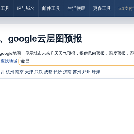
络工具
IP与域名
邮件工具
生活便民
更多工具
5.1支
google云层图预报
oogle地图，显示城市未来几天天气预报，提供风向预报，温度预报，湿
查找地域
深圳
杭州
南京
天津
武汉
成都
长沙
济南
苏州
郑州
珠海