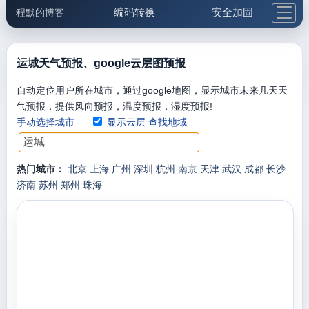
编码转换
安全加固
程默的博客
格式化与前端
网络工具
IP与域名
邮件工具
生活便民
更多工具
运城天气预报、google云层图预报
5.1支付宝大红包
自动定位用户所在城市，通过google地图，显示城市未来几天天
气预报，提供风向预报，温度预报，湿度预报!
手动选择城市
显示云层
查找地域
热门城市：
北京
上海
广州
深圳
杭州
南京
天津
武汉
成都
长沙
济南
苏州
郑州
珠海