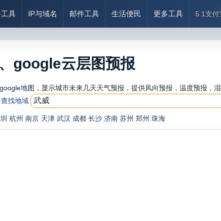
络工具
IP与域名
邮件工具
生活便民
更多工具
5.1支
google云层图预报
oogle地图，显示城市未来几天天气预报，提供风向预报，温度预报，湿
查找地域
深圳
杭州
南京
天津
武汉
成都
长沙
济南
苏州
郑州
珠海