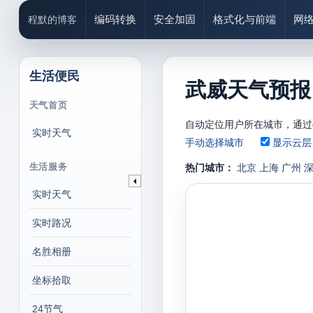
编码转换
安全加固
格式化与前端
网
程默的博客
生活便民
武威天气预报、
天气首页
自动定位用户所在城市，通过g
实时天气
手动选择城市
显示云层
生活服务
热门城市：
北京
上海
广州
实时天气
实时路况
名胜相册
坐标拾取
24节气