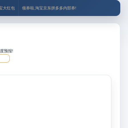
付宝大红包
领券啦,淘宝京东拼多多内部券!
度预报!