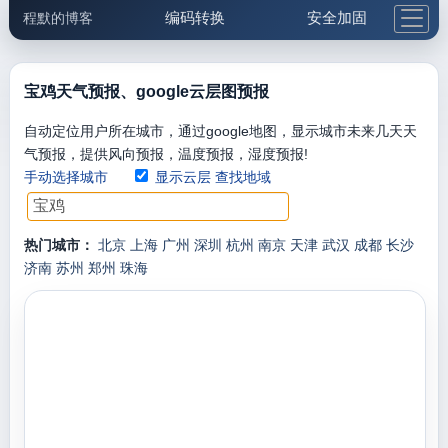
编码转换
安全加固
程默的博客
格式化与前端
网络工具
IP与域名
邮件工具
生活便民
更多工具
宝鸡天气预报、google云层图预报
5.1支付宝大红包
自动定位用户所在城市，通过google地图，显示城市未来几天天
气预报，提供风向预报，温度预报，湿度预报!
手动选择城市
显示云层
查找地域
热门城市：
北京
上海
广州
深圳
杭州
南京
天津
武汉
成都
长沙
济南
苏州
郑州
珠海