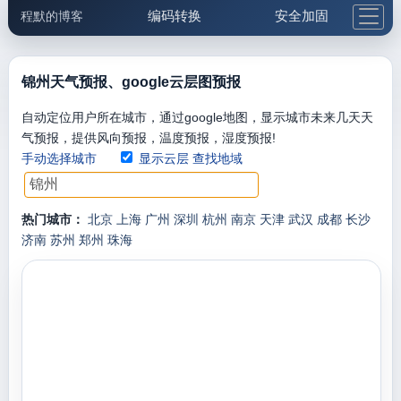
编码转换
安全加固
程默的博客
格式化与前端
网络工具
IP与域名
邮件工具
生活便民
更多工具
锦州天气预报、google云层图预报
5.1支付宝大红包
自动定位用户所在城市，通过google地图，显示城市未来几天天
气预报，提供风向预报，温度预报，湿度预报!
手动选择城市
显示云层
查找地域
热门城市：
北京
上海
广州
深圳
杭州
南京
天津
武汉
成都
长沙
济南
苏州
郑州
珠海