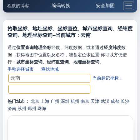
编码转换
安全加固
程默的博客
格式化与前端
网络工具
IP与域名
邮件工具
生活便民
更多工具
拾取坐标、地址坐标、坐标查位、城市坐标查询、经纬度
查询、地理坐标查询--当前城市：云南
5.1支付宝大红包
通过
位置查询地理坐标
经度、纬度数据，或者通过
经度纬度
数
据，获得地图中位置以及名称，准备定位该位置!你可以方便进
行：
城市坐标查询
、
经纬度查询
、
地理坐标查询
。
手动选择城市
查找地域
当前标记坐标：
热门城市：
北京
上海
广州
深圳
杭州
南京
天津
武汉
成都
长沙
济南
苏州
郑州
珠海