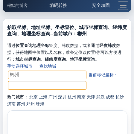
编码转换
安全加固
程默的博客
格式化与前端
网络工具
IP与域名
邮件工具
生活便民
更多工具
拾取坐标、地址坐标、坐标查位、城市坐标查询、经纬度
查询、地理坐标查询--当前城市：郴州
5.1支付宝大红包
通过
位置查询地理坐标
经度、纬度数据，或者通过
经度纬度
数
据，获得地图中位置以及名称，准备定位该位置!你可以方便进
行：
城市坐标查询
、
经纬度查询
、
地理坐标查询
。
手动选择城市
查找地域
当前标记坐标：
热门城市：
北京
上海
广州
深圳
杭州
南京
天津
武汉
成都
长沙
济南
苏州
郑州
珠海