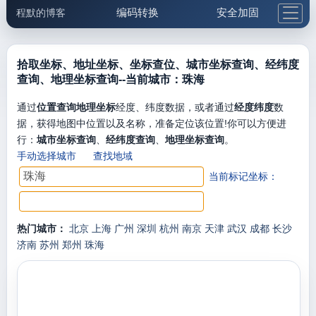
编码转换
安全加固
程默的博客
格式化与前端
网络工具
IP与域名
邮件工具
生活便民
更多工具
拾取坐标、地址坐标、坐标查位、城市坐标查询、经纬度
查询、地理坐标查询--当前城市：珠海
5.1支付宝大红包
通过
位置查询地理坐标
经度、纬度数据，或者通过
经度纬度
数
据，获得地图中位置以及名称，准备定位该位置!你可以方便进
行：
城市坐标查询
、
经纬度查询
、
地理坐标查询
。
手动选择城市
查找地域
当前标记坐标：
热门城市：
北京
上海
广州
深圳
杭州
南京
天津
武汉
成都
长沙
济南
苏州
郑州
珠海