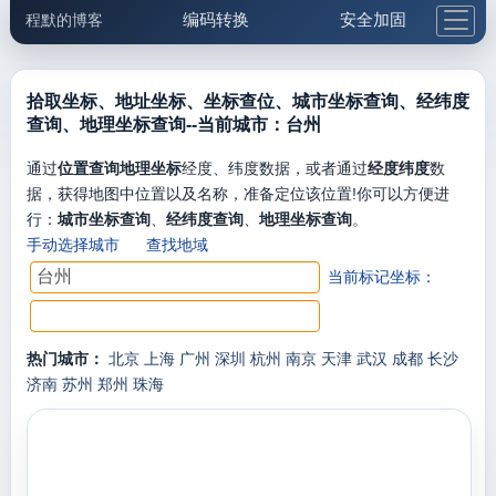
编码转换
安全加固
程默的博客
格式化与前端
网络工具
IP与域名
邮件工具
生活便民
更多工具
拾取坐标、地址坐标、坐标查位、城市坐标查询、经纬度
查询、地理坐标查询--当前城市：台州
5.1支付宝大红包
通过
位置查询地理坐标
经度、纬度数据，或者通过
经度纬度
数
据，获得地图中位置以及名称，准备定位该位置!你可以方便进
行：
城市坐标查询
、
经纬度查询
、
地理坐标查询
。
手动选择城市
查找地域
当前标记坐标：
热门城市：
北京
上海
广州
深圳
杭州
南京
天津
武汉
成都
长沙
济南
苏州
郑州
珠海